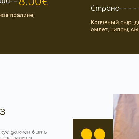
8.00€
уши
Страна
ное пралине,
Копченый сыр, д
омлет, чипсы, с
з
вкус должен быть
 стремимся