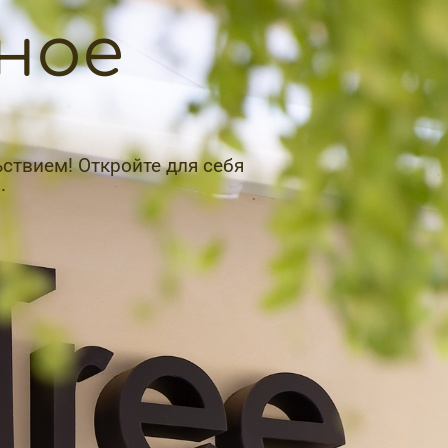
еное
ьствием! Откройте для себя
.