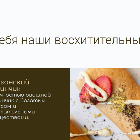
себя наши восхитительн
еганский
линчик
лностью овощной
инчик с богатым
усом и
тательными
ществами.