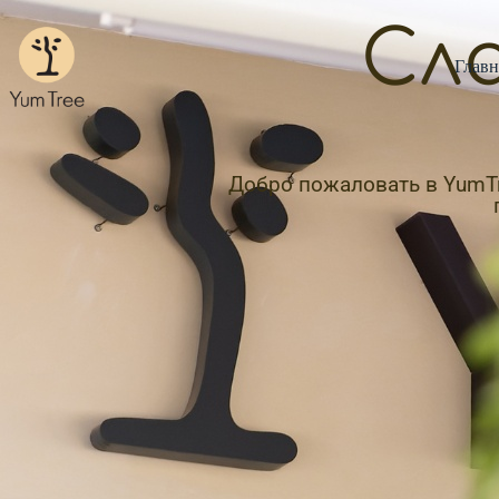
Сла
Главн
Добро пожаловать в YumTre