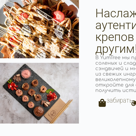
Наслаж
аутент
крепов
другим
В YumTree мы 
соленых и слад
сэндвичей и м
из свежих инг
великолепному
откройте для 
получить исти
забирать