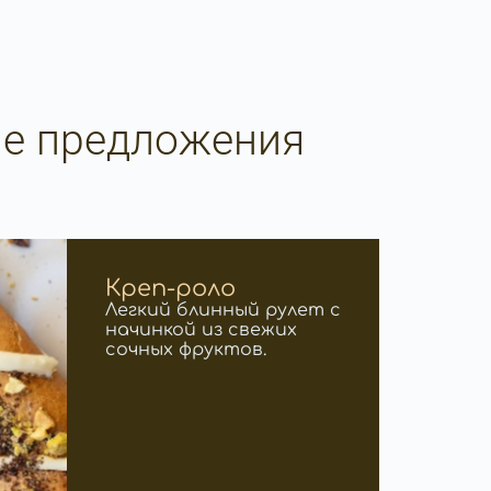
ые предложения
Креп-роло
Легкий блинный рулет с
начинкой из свежих
сочных фруктов.