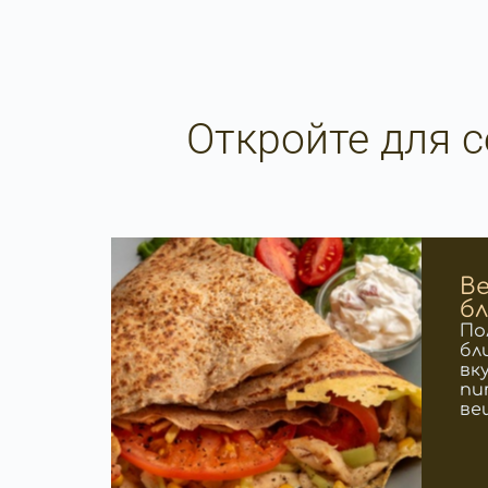
Откройте для 
В
б
По
бл
вк
пи
ве