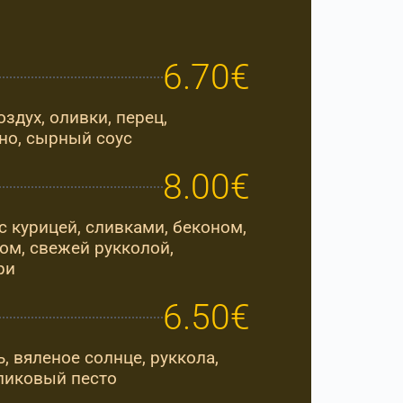
6.70€
здух, оливки, перец,
но, сырный соус
8.00€
с курицей, сливками, беконом,
ом, свежей рукколой,
ри
6.50€
 вяленое солнце, руккола,
ликовый песто