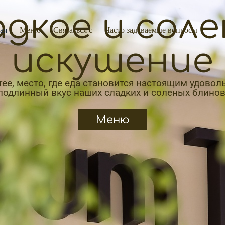
дкое и сол
ая
Меню
Связаться с
Часто задаваемые вопросы
искушение
e, место, где еда становится настоящим удовол
подлинный вкус наших сладких и соленых блинов
Меню