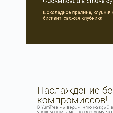
Фиолетовый в стиле с
шоколадное пралине, клубнич
бисквит, свежая клубника
Наслаждение бе
компромиссов!
В YumTree мы верим, что каждый 
уникальным. Именно поэтому мы