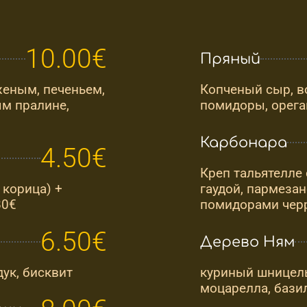
10.00€
Пряный
еным, печеньем,
Копченый сыр, во
м пралине,
помидоры, орега
Карбонара
4.50€
Креп тальятелле 
 корица) +
гаудой, пармезан
80€
помидорами чер
6.50€
Дерево Ням
дук, бисквит
куриный шницель,
моцарелла, бази